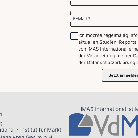
E-Mail
*
Ich möchte regelmäßig Inf
aktuellen Studien, Reports
von IMAS International erha
der Verarbeitung meiner D
der
Datenschutzerklärung
e
Jetzt anmelde
IMAS International ist 
tional - Institut für Markt-
alanalysen Ges.m.b.H.