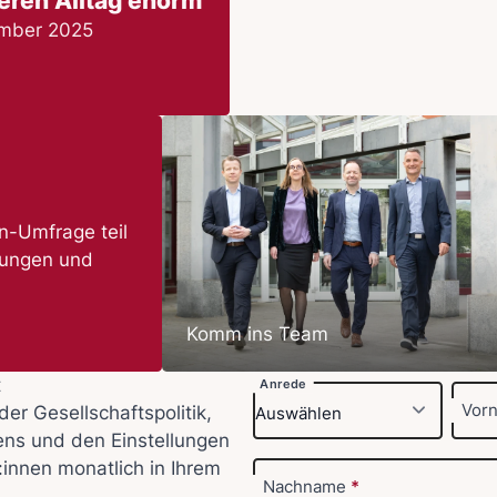
ren Alltag enorm
ember 2025
-Umfrage teil
nungen und
Komm ins Team
t
Anrede
Vor
der Gesellschaftspolitik,
ens und den Einstellungen
:innen monatlich in Ihrem
Nachname
*