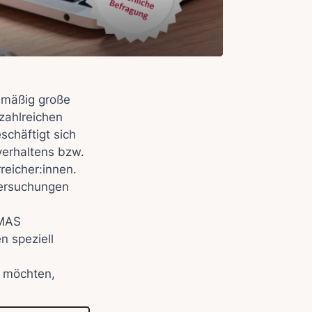
elmäßig große
zahlreichen
schäftigt sich
verhaltens bzw.
eicher:innen.
tersuchungen
IMAS
n speziell
n möchten,