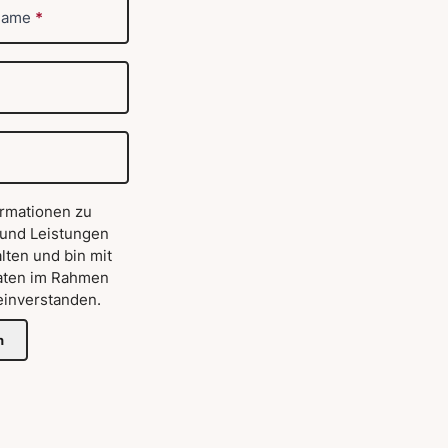
name
*
ormationen zu
 und Leistungen
lten und bin mit
aten im Rahmen
inverstanden.
n