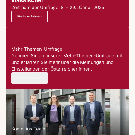
klassischer
Zeitraum der Umfrage: 8. – 29. Jänner 2025
Mehr erfahren
Mehr-Themen-Umfrage
Nehmen Sie an unserer Mehr-Themen-Umfrage teil
und erfahren Sie mehr über die Meinungen und
Einstellungen der Österreicher:innen.
Mehr erfahren
Komm ins Team