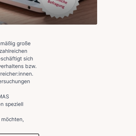
elmäßig große
zahlreichen
schäftigt sich
verhaltens bzw.
eicher:innen.
tersuchungen
IMAS
n speziell
n möchten,