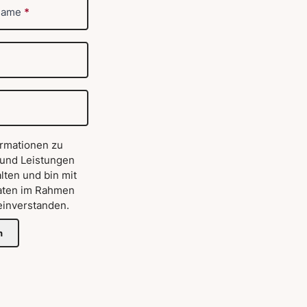
name
*
ormationen zu
 und Leistungen
lten und bin mit
aten im Rahmen
inverstanden.
n