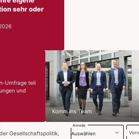
ihre eigene
tion sehr oder
 2026
-Umfrage teil
nungen und
Komm ins Team
t
Anrede
Vor
der Gesellschaftspolitik,