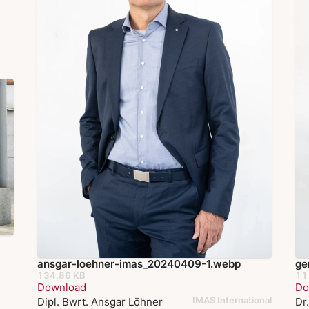
ansgar-loehner-imas_20240409-1.webp
ge
134.86 KB
11
Download
Do
IMAS International
Dipl. Bwrt. Ansgar Löhner
Dr