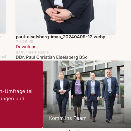
-
paul-eiselsberg-imas_20240409-12.webp
74.96 KB
Download
IMAS International
onal
DDr. Paul Christian Eiselsberg BSc
-Umfrage teil
nungen und
Komm ins Team