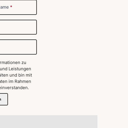
name
*
ormationen zu
 und Leistungen
lten und bin mit
aten im Rahmen
inverstanden.
n