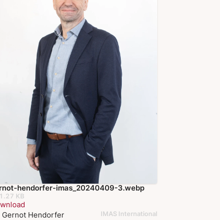
rnot-hendorfer-imas_20240409-3.webp
1.27 KB
wnload
IMAS International
. Gernot Hendorfer