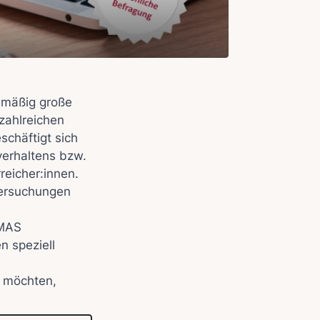
elmäßig große
zahlreichen
schäftigt sich
verhaltens bzw.
eicher:innen.
tersuchungen
IMAS
n speziell
n möchten,