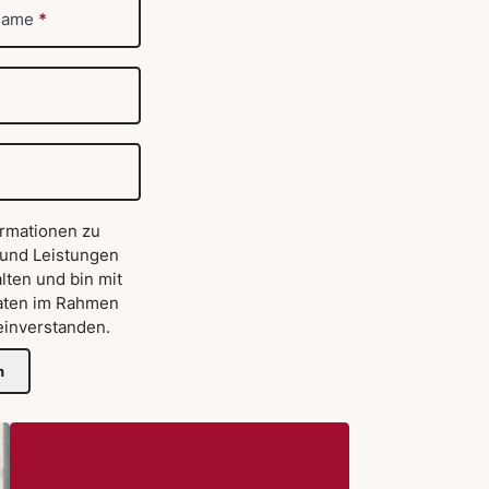
name
*
ormationen zu
 und Leistungen
lten und bin mit
aten im Rahmen
inverstanden.
n