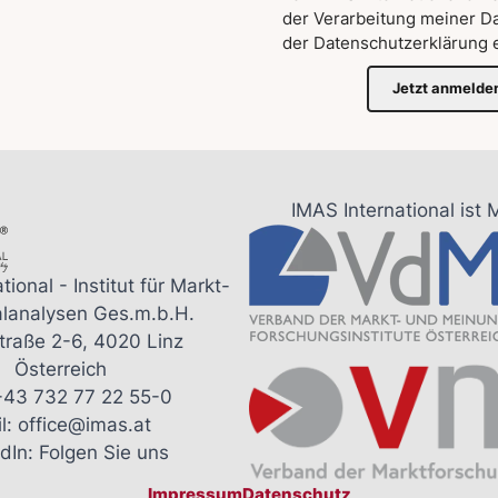
der Verarbeitung meiner D
der
Datenschutzerklärung
e
Jetzt anmelde
IMAS International ist 
tional - Institut für Markt-
alanalysen Ges.m.b.H.
traße 2-6, 4020 Linz
Österreich
+43 732 77 22 55-0
l:
office@imas.at
dIn:
Folgen Sie uns
Impressum
Datenschutz